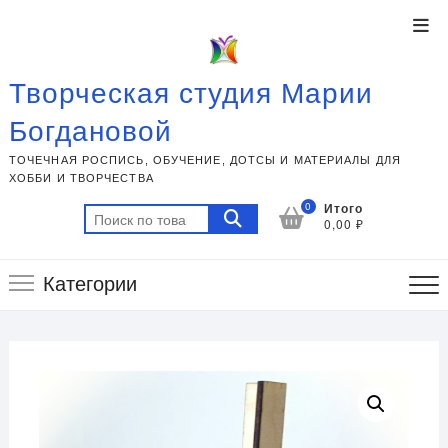
Перейти
Ме
к
вер
содержимому
пан
Творческая студия Марии
Богдановой
ТОЧЕЧНАЯ РОСПИСЬ, ОБУЧЕНИЕ, ДОТСЫ И МАТЕРИАЛЫ ДЛЯ
ХОББИ И ТВОРЧЕСТВА
0
Итого
Искать:
0,00 ₽
Категории