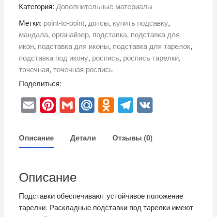
Категория:
Дополнительные материалы
для
тарелки
Метки:
point-to-point
,
дотсы
,
купить подсавку
,
90х180х3
мандала
,
органайзер
,
подставка
,
подставка для
мм
икон
,
подставка для иконы
,
подставка для тарелок
,
подставка под икону
,
роспись
,
роспись тарелки
,
точечная
,
точечная роспись
Поделиться:
E
Pi
G
M
O
T
V
m
nt
m
ail
d
el
K
ail
er
ail
.R
n
e
Описание
Детали
Отзывы (0)
e
u
o
gr
st
kl
a
Описание
a
m
ss
Подставки обеспечивают устойчивое положение
тарелки. Раскладные подставки под тарелки имеют
ni