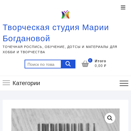
Перейти
Ме
к
вер
содержимому
пан
Творческая студия Марии
Богдановой
ТОЧЕЧНАЯ РОСПИСЬ, ОБУЧЕНИЕ, ДОТСЫ И МАТЕРИАЛЫ ДЛЯ
ХОББИ И ТВОРЧЕСТВА
0
Итого
Искать:
0,00 ₽
Категории