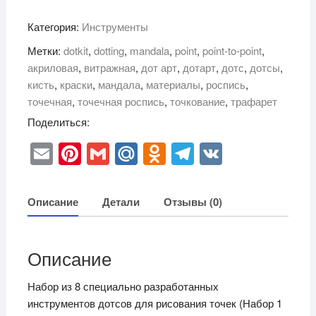
Дотсы
Категория:
Инструменты
набор
4
Метки:
dotkit
,
dotting
,
mandala
,
point
,
point-to-point
,
акриловая
,
витражная
,
дот арт
,
дотарт
,
дотс
,
дотсы
,
кисть
,
краски
,
мандала
,
материалы
,
роспись
,
точечная
,
точечная роспись
,
точкование
,
трафарет
Поделиться:
E
Pi
G
M
O
T
V
m
nt
m
ail
d
el
K
ail
er
ail
.R
n
e
Описание
Детали
Отзывы (0)
e
u
o
gr
st
kl
a
Описание
a
m
ss
Набор из 8 специально разработанных
инструментов дотсов для рисования точек (Набор 1
ni