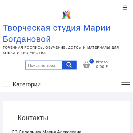
Перейти
Ме
к
вер
содержимому
пан
Творческая студия Марии
Богдановой
ТОЧЕЧНАЯ РОСПИСЬ, ОБУЧЕНИЕ, ДОТСЫ И МАТЕРИАЛЫ ДЛЯ
ХОББИ И ТВОРЧЕСТВА
0
Итого
Искать:
0,00 ₽
Категории
Контакты
СЗ Сидельник Мария Алексеевна