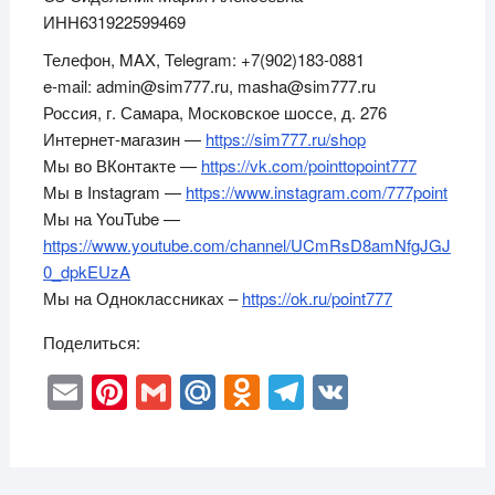
ИНН631922599469
Телефон, MAX, Telegram: +7(902)183-0881
e-mail: admin@sim777.ru, masha@sim777.ru
Россия, г. Самара, Московское шоссе, д. 276
Интернет-магазин —
https://sim777.ru/shop
Мы во ВКонтакте —
https://vk.com/pointtopoint777
Мы в Instagram —
https://www.instagram.com/777point
Мы на YouTube —
https://www.youtube.com/channel/UCmRsD8amNfgJGJ
0_dpkEUzA
Мы на Одноклассниках –
https://ok.ru/point777
Поделиться:
E
Pi
G
M
O
T
V
m
nt
m
ail
d
el
K
ail
er
ail
.R
n
e